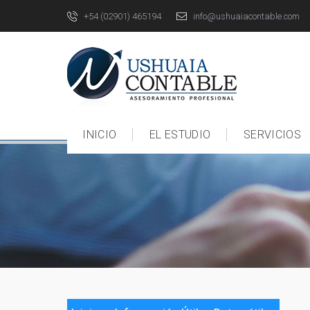
+54 (02901) 465194
info@ushuaiacontable.com
INICIO
EL ESTUDIO
SERVICIOS