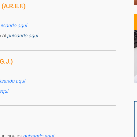
A.R.E.F.)
ulsando aquí
o al
pulsando aquí
G.J.)
lsando aquí
aquí
municipales
pulsando aquí