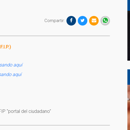
Compartir:
I.P.)
sando aquí
sando aquí
FIP "portal del ciudadano"