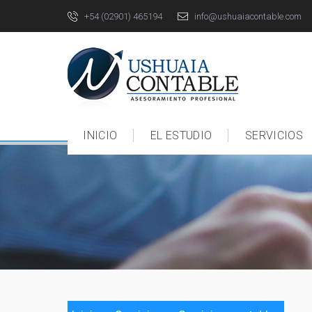
+54 (02901) 465194
info@ushuaiacontable.com
INICIO
EL ESTUDIO
SERVICIOS