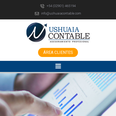
X
+54 (02901) 465194
info@ushuaiacontable.com
ÁREA CLIENTES